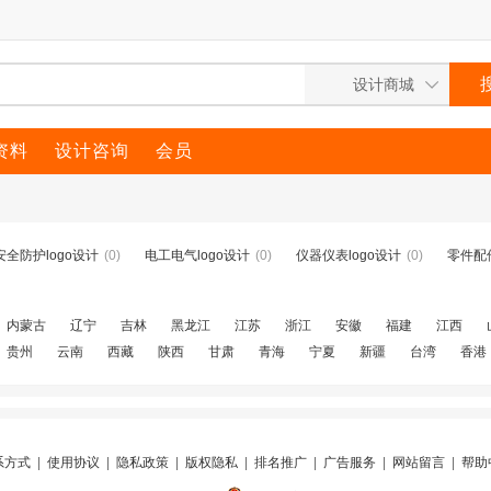
资料
设计咨询
会员
安全防护logo设计
(0)
电工电气logo设计
(0)
仪器仪表logo设计
(0)
零件配件
内蒙古
辽宁
吉林
黑龙江
江苏
浙江
安徽
福建
江西
贵州
云南
西藏
陕西
甘肃
青海
宁夏
新疆
台湾
香港
系方式
|
使用协议
|
隐私政策
|
版权隐私
|
排名推广
|
广告服务
|
网站留言
|
帮助