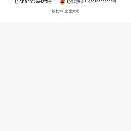
辽ICP备2022004375号-1
辽公网安备21020302000512号
版权©广源生意网